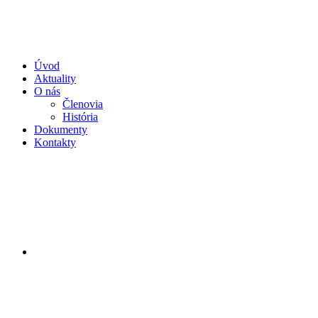
Preskočiť
na
obsah
Úvod
Aktuality
O nás
Členovia
História
Dokumenty
Kontakty