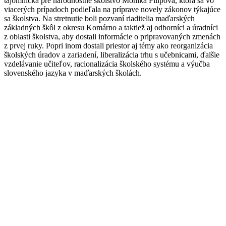
tajomníčka pre národnostné školstvo Monika Filipová, ktorá sa vo
viacerých prípadoch podieľala na príprave novely zákonov týkajúce
sa školstva. Na stretnutie boli pozvaní riaditelia maďarských
základných škôl z okresu Komárno a taktiež aj odborníci a úradníci
z oblasti školstva, aby dostali informácie o pripravovaných zmenách
z prvej ruky. Popri inom dostali priestor aj témy ako reorganizácia
školských úradov a zariadení, liberalizácia trhu s učebnicami, ďalšie
vzdelávanie učiteľov, racionalizácia školského systému a výučba
slovenského jazyka v maďarských školách.