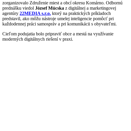
zorganizovalo Združenie miest a obcí okresu Komárno. Odbornú
prednášku viedol
József Múcska
z digitálnej a marketingovej
agentúry
22MEDIA s.r.o.
ktorý na praktických príkladoch
predstavil, ako môžu nástroje umelej inteligencie pomôcť pri
každodennej práci samospráv a pri komunikácii s obyvateľmi.
Cieľom podujatia bolo pripraviť obce a mestá na využívanie
moderných digitálnych riešení v praxi.