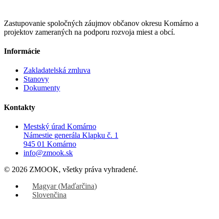
Zastupovanie spoločných záujmov občanov okresu Komárno a
projektov zameraných na podporu rozvoja miest a obcí.
Informácie
Zakladatelská zmluva
Stanovy
Dokumenty
Kontakty
Mestský úrad Komárno
Námestie generála Klapku č. 1
945 01 Komárno
info@zmook.sk
© 2026 ZMOOK, všetky práva vyhradené.
Magyar
(
Maďarčina
)
Slovenčina