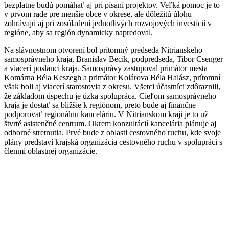
bezplatne budú pomáhať aj pri písaní projektov. Veľká pomoc je to
v prvom rade pre menšie obce v okrese, ale dôležitú úlohu
zohrávajú aj pri zosúladení jednotlivých rozvojových investícií v
regióne, aby sa región dynamicky napredoval.
Na slávnostnom otvorení bol prítomný predseda Nitrianskeho
samosprávneho kraja, Branislav Becík, podpredseda, Tibor Csenger
a viacerí poslanci kraja. Samosprávy zastupoval primátor mesta
Komárna Béla Keszegh a primátor Kolárova Béla Halász, prítomní
však boli aj viacerí starostovia z okresu. Všetci účastníci zdôraznili,
že základom úspechu je úzka spolupráca. Cieľom samosprávneho
kraja je dostať sa bližšie k regiónom, preto bude aj finančne
podporovať regionálnu kanceláriu. V Nitrianskom kraji je to už
štvrté asistenčné centrum. Okrem konzultácií kancelária plánuje aj
odborné stretnutia. Prvé bude z oblasti cestovného ruchu, kde svoje
plány predstaví krajská organizácia cestovného ruchu v spolupráci s
členmi oblastnej organizácie.